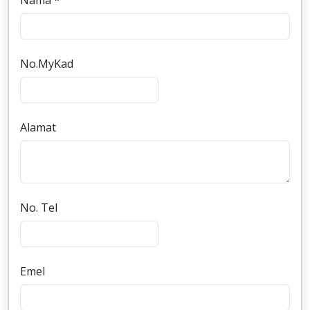
Nama *
No.MyKad
Alamat
No. Tel
Emel