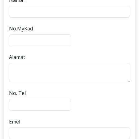
Nama *
No.MyKad
Alamat
No. Tel
Emel