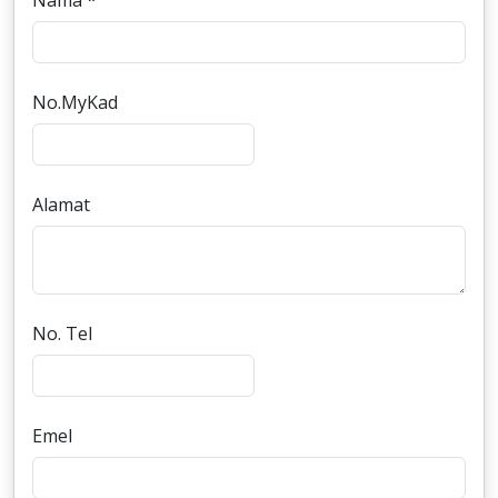
Nama *
No.MyKad
Alamat
No. Tel
Emel