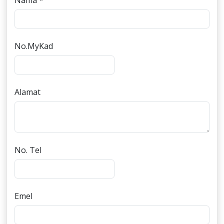
Nama *
No.MyKad
Alamat
No. Tel
Emel