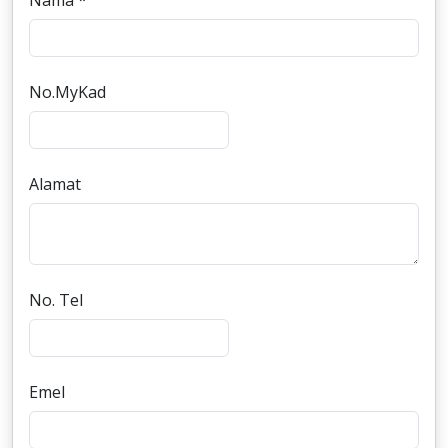
Nama *
No.MyKad
Alamat
No. Tel
Emel