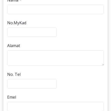
Nama *
No.MyKad
Alamat
No. Tel
Emel