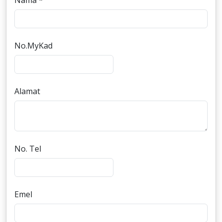
Nama *
No.MyKad
Alamat
No. Tel
Emel