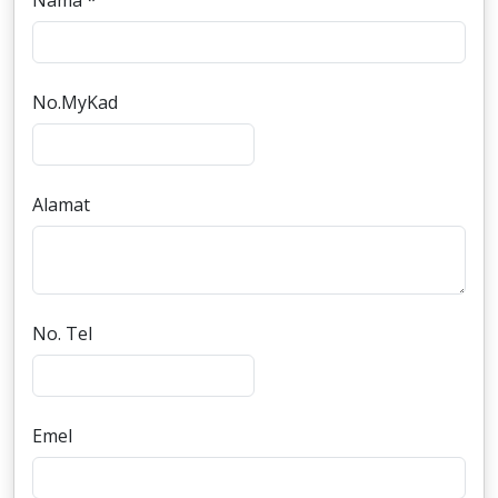
Nama *
No.MyKad
Alamat
No. Tel
Emel